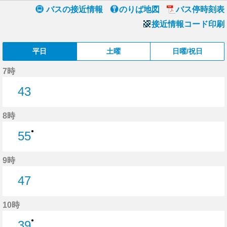
バスの接近情報
のりば地図
バス停時刻表
接近情報コード印刷
平日
土曜
日曜/祝日
7時
43
43分はつ
8時
●
55
55分はつ
9時
47
47分はつ
10時
●
39