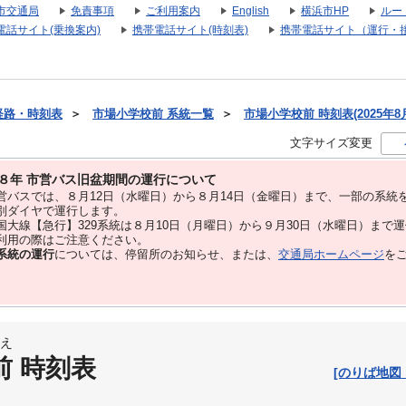
市交通局
免責事項
ご利用案内
English
横浜市HP
ルー
電話サイト(乗換案内)
携帯電話サイト(時刻表)
携帯電話サイト（運行・
経路・時刻表
＞
市場小学校前 系統一覧
＞
市場小学校前 時刻表(2025年8
文字サイズ変更
８年 市営バス旧盆期間の運行について
バスでは、８⽉12⽇（水曜日）から８⽉14⽇（金曜日）まで、⼀部の系統
別ダイヤで運⾏します。
大線【急行】329系統は８月10日（月曜日）から９月30日（水曜日）まで
用の際はご注意ください。
系統の運行
については、停留所のお知らせ、または、
交通局ホームページ
を
え
前 時刻表
[のりば地図