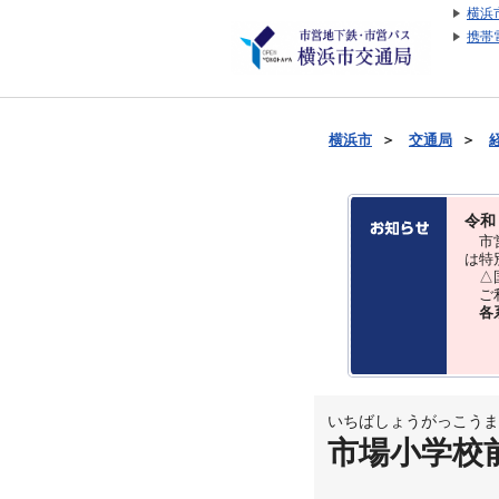
横浜
携帯
横浜市
＞
交通局
＞
令和
市営
は特
△国
ご利
各
いちばしょうがっこうま
市場小学校