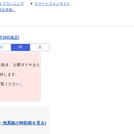
トプランニング
スマートフォンサイト
接近情報）
月18日改正)
小
中
大
を除き、⼟曜ダイヤまた
運休します。
ご覧ください。
・他系統の時刻表を見る]