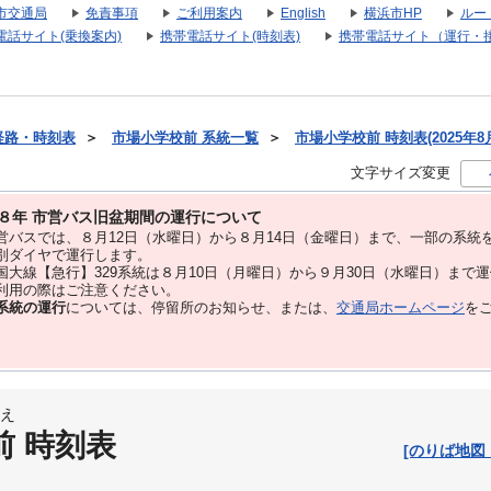
市交通局
免責事項
ご利用案内
English
横浜市HP
ルー
電話サイト(乗換案内)
携帯電話サイト(時刻表)
携帯電話サイト（運行・
経路・時刻表
＞
市場小学校前 系統一覧
＞
市場小学校前 時刻表(2025年8
文字サイズ変更
８年 市営バス旧盆期間の運行について
バスでは、８⽉12⽇（水曜日）から８⽉14⽇（金曜日）まで、⼀部の系統
別ダイヤで運⾏します。
大線【急行】329系統は８月10日（月曜日）から９月30日（水曜日）まで
用の際はご注意ください。
系統の運行
については、停留所のお知らせ、または、
交通局ホームページ
を
え
前 時刻表
[のりば地図