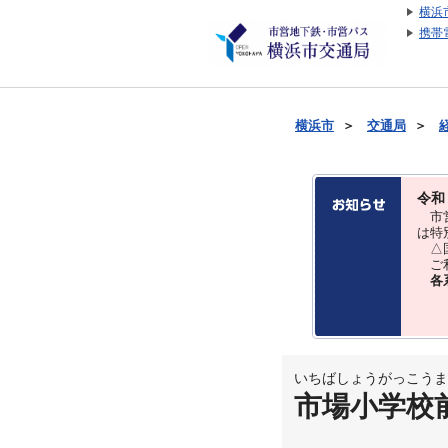
横浜
携帯
横浜市
＞
交通局
＞
令和
市営
は特
△国
ご利
各
いちばしょうがっこうま
市場小学校