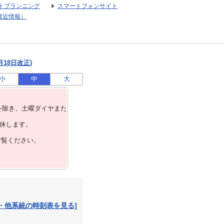
トプランニング
スマートフォンサイト
接近情報）
月18日改正)
小
中
大
を除き、⼟曜ダイヤまた
運休します。
ご覧ください。
・他系統の時刻表を見る]