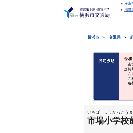
横浜
携帯
横浜市
＞
交通局
＞
令和
市営
は特
△国
ご利
各
いちばしょうがっこうま
市場小学校