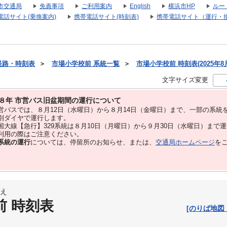
市交通局
免責事項
ご利用案内
English
横浜市HP
ルー
電話サイト(乗換案内)
携帯電話サイト(時刻表)
携帯電話サイト（運行・
経路・時刻表
＞
市場小学校前 系統一覧
＞
市場小学校前 時刻表(2025年8
文字サイズ変更
８年 市営バス旧盆期間の運行について
バスでは、８⽉12⽇（水曜日）から８⽉14⽇（金曜日）まで、⼀部の系統
別ダイヤで運⾏します。
大線【急行】329系統は８月10日（月曜日）から９月30日（水曜日）まで
用の際はご注意ください。
系統の運行
については、停留所のお知らせ、または、
交通局ホームページ
を
え
前 時刻表
[のりば地図