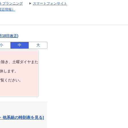
トプランニング
スマートフォンサイト
接近情報）
月18日改正)
小
中
大
を除き、⼟曜ダイヤまた
運休します。
ご覧ください。
・他系統の時刻表を見る]