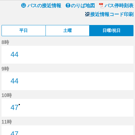
バスの接近情報
のりば地図
バス停時刻表
接近情報コード印刷
平日
土曜
日曜/祝日
8時
44
44分はつ
9時
44
44分はつ
10時
●
47
47分はつ
11時
47