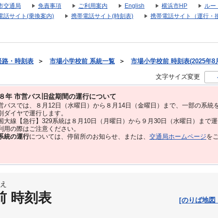
市交通局
免責事項
ご利用案内
English
横浜市HP
ルー
電話サイト(乗換案内)
携帯電話サイト(時刻表)
携帯電話サイト（運行・
経路・時刻表
＞
市場小学校前 系統一覧
＞
市場小学校前 時刻表(2025年8
文字サイズ変更
８年 市営バス旧盆期間の運行について
バスでは、８⽉12⽇（水曜日）から８⽉14⽇（金曜日）まで、⼀部の系統
別ダイヤで運⾏します。
大線【急行】329系統は８月10日（月曜日）から９月30日（水曜日）まで
用の際はご注意ください。
系統の運行
については、停留所のお知らせ、または、
交通局ホームページ
を
え
前 時刻表
[のりば地図