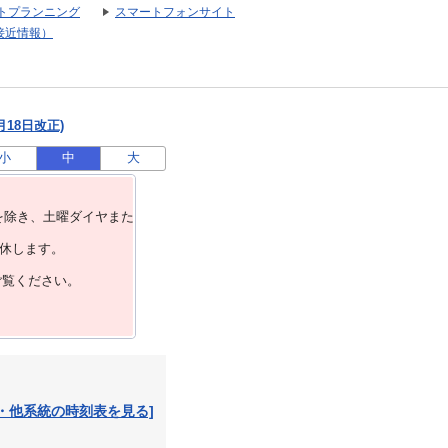
トプランニング
スマートフォンサイト
接近情報）
月18日改正)
小
中
大
を除き、⼟曜ダイヤまた
運休します。
ご覧ください。
・他系統の時刻表を見る]