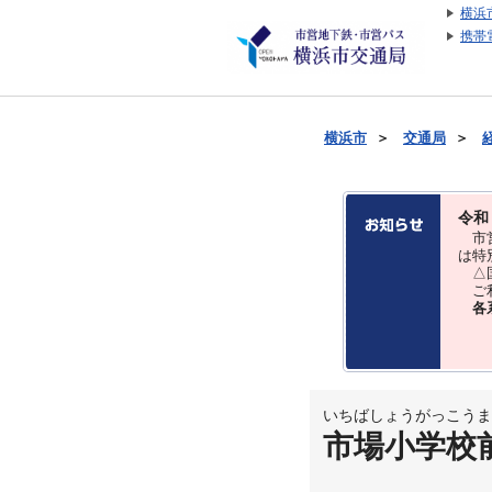
横浜
携帯
横浜市
＞
交通局
＞
令和
市営
は特
△国
ご利
各
いちばしょうがっこうま
市場小学校