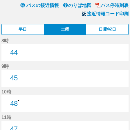
バスの接近情報
のりば地図
バス停時刻表
接近情報コード印刷
平日
土曜
日曜/祝日
8時
44
44分はつ
9時
45
45分はつ
10時
●
48
48分はつ
11時
47