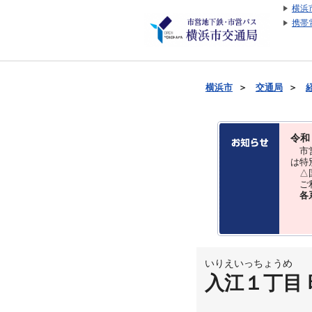
横浜
携帯
横浜市
＞
交通局
＞
令和
市営
は特
△国
ご利
各
いりえいっちょうめ
入江１丁目