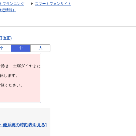
トプランニング
スマートフォンサイト
接近情報）
日改正)
小
中
大
を除き、⼟曜ダイヤまた
運休します。
ご覧ください。
・他系統の時刻表を見る]