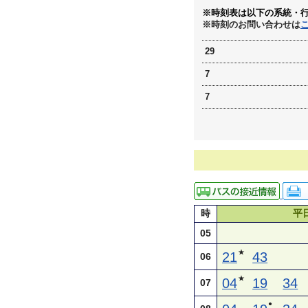
※時刻表は以下の系統・
※時刻のお問い合わせは
29
7
7
時
平
05
★
21
43
06
★
04
19
34
07
●