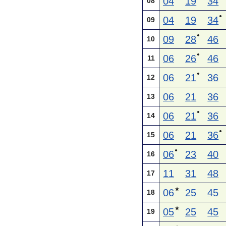
04
19
34
08
●
04
19
34
09
●
09
28
46
10
●
06
26
46
11
●
06
21
36
12
06
21
36
13
●
06
21
36
14
●
06
21
36
15
●
06
23
40
16
11
31
48
17
★
06
25
45
18
★
05
25
45
19