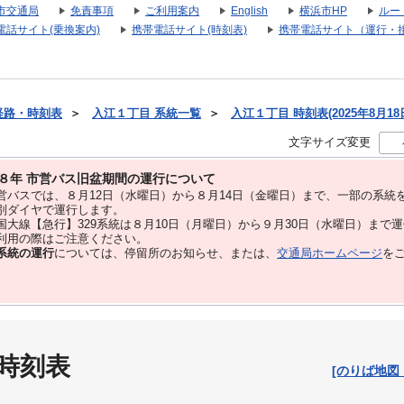
市交通局
免責事項
ご利用案内
English
横浜市HP
ルー
電話サイト(乗換案内)
携帯電話サイト(時刻表)
携帯電話サイト（運行・
経路・時刻表
＞
入江１丁目 系統一覧
＞
入江１丁目 時刻表(2025年8月18
文字サイズ変更
８年 市営バス旧盆期間の運行について
バスでは、８⽉12⽇（水曜日）から８⽉14⽇（金曜日）まで、⼀部の系統
別ダイヤで運⾏します。
大線【急行】329系統は８月10日（月曜日）から９月30日（水曜日）まで
用の際はご注意ください。
系統の運行
については、停留所のお知らせ、または、
交通局ホームページ
を
 時刻表
[のりば地図