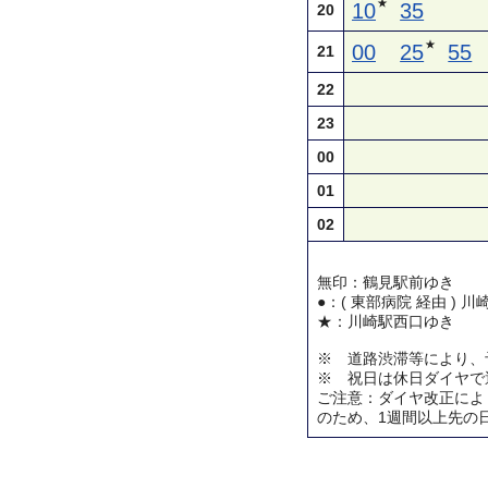
★
10
35
20
★
00
25
55
21
22
23
00
01
02
無印：鶴見駅前ゆき
●：( 東部病院 経由 ) 
★：川崎駅西口ゆき
※ 道路渋滞等により、
※ 祝日は休日ダイヤで
ご注意：ダイヤ改正によ
のため、1週間以上先の