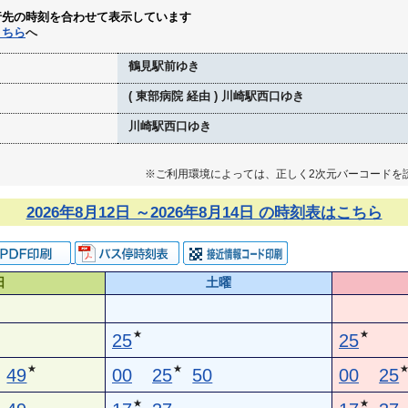
行先の時刻を合わせて表示しています
こちら
へ
鶴見駅前ゆき
( 東部病院 経由 ) 川崎駅西口ゆき
川崎駅西口ゆき
※ご利用環境によっては、正しく2次元バーコードを
2026年8月12日 ～2026年8月14日 の時刻表はこちら
日
土曜
★
★
25
25
★
★
49
00
25
50
00
25
★
★