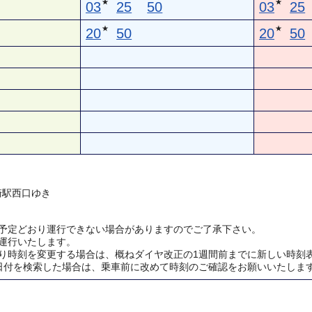
★
★
03
25
50
03
25
★
★
20
50
20
50
川崎駅西口ゆき
予定どおり運行できない場合がありますのでご了承下さい。
運行いたします。
り時刻を変更する場合は、概ねダイヤ改正の1週間前までに新しい時刻
日付を検索した場合は、乗車前に改めて時刻のご確認をお願いいたしま