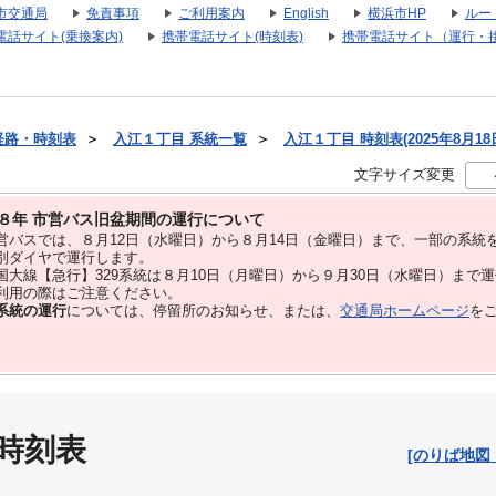
市交通局
免責事項
ご利用案内
English
横浜市HP
ルー
電話サイト(乗換案内)
携帯電話サイト(時刻表)
携帯電話サイト（運行・
経路・時刻表
＞
入江１丁目 系統一覧
＞
入江１丁目 時刻表(2025年8月18
文字サイズ変更
８年 市営バス旧盆期間の運行について
バスでは、８⽉12⽇（水曜日）から８⽉14⽇（金曜日）まで、⼀部の系統
別ダイヤで運⾏します。
大線【急行】329系統は８月10日（月曜日）から９月30日（水曜日）まで
用の際はご注意ください。
系統の運行
については、停留所のお知らせ、または、
交通局ホームページ
を
 時刻表
[のりば地図