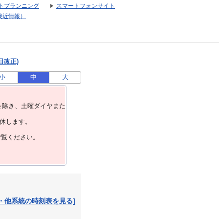
トプランニング
スマートフォンサイト
接近情報）
日改正)
小
中
大
を除き、⼟曜ダイヤまた
運休します。
ご覧ください。
・他系統の時刻表を見る]