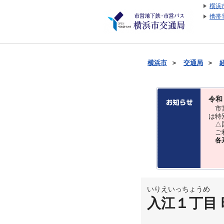
横浜
携帯
横浜市
＞
交通局
＞
令和
市営
は特
△国
ご利
各
いりえいっちょうめ
入江１丁目