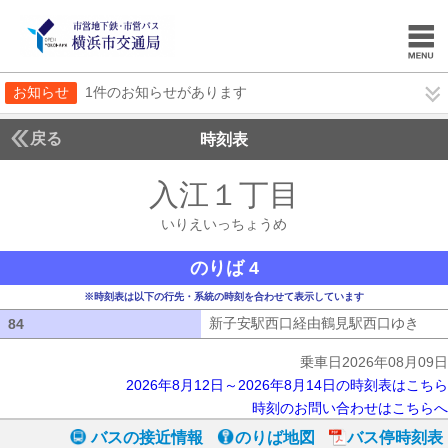
お知らせ
1件のお知らせがあります
戻る
時刻表
入江１丁目
いりえい
いりえいっちょうめ
のりば 4
※時刻表は以下の行先・系統の時刻を合わせて表示しています
新子安駅西口経由鶴見駅西口ゆき
新子
84
84
乗車日2026年08月09日
2026年8月12日～2026年8月14日の時刻表はこちら
時刻のお問い合わせはこちらへ
バスの接近情報
のりば地図
バス停時刻表