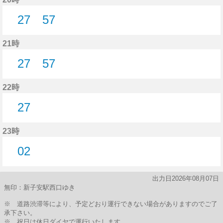
27
57
27分はつ
57分はつ
21時
27
57
27分はつ
57分はつ
22時
27
27分はつ
23時
02
2分はつ
出力日2026年08月07日
無印：新子安駅西口ゆき
※ 道路渋滞等により、予定どおり運行できない場合がありますのでご了
承下さい。
※ 祝日は休日ダイヤで運行いたします。