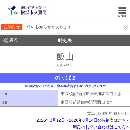
お知らせ
1件のお知らせがあります
戻る
時刻表
飯山
いいやま
いいやま
のりば 2
※時刻表は以下の行先・系統の時刻を合わせて表示しています
東高校前経由東神奈川駅西口ゆき
東高
38
38
東高校前経由横浜駅西口ゆき
東高校前
38
38
乗車日2026年08月08日
2026年8月12日～2026年8月14日の時刻表はこちら
時刻のお問い合わせはこちらへ