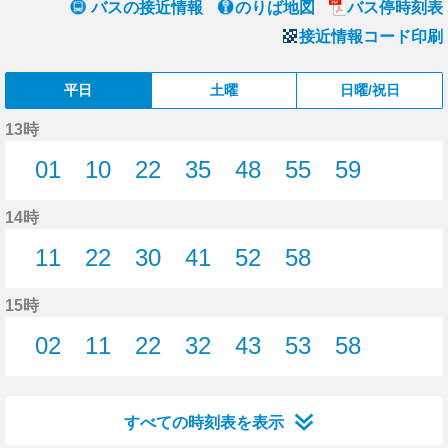
バスの接近情報
のりば地図
バス停時刻表
接近情報コード印刷
平日
土曜
日曜/祝日
13時
01
10
22
35
48
55
59
1分はつ
10分はつ
22分はつ
35分はつ
48分はつ
55分はつ
59分はつ
14時
11
22
30
41
52
58
11分はつ
22分はつ
30分はつ
41分はつ
52分はつ
58分はつ
15時
02
11
22
32
43
53
58
2分はつ
11分はつ
22分はつ
32分はつ
43分はつ
53分はつ
58分はつ
すべての時刻表を表示