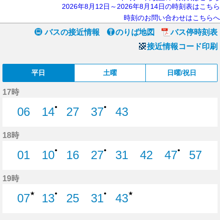
2026年8月12日～2026年8月14日の時刻表はこちら
時刻のお問い合わせはこちらへ
バスの接近情報
のりば地図
バス停時刻表
接近情報コード印刷
平日
土曜
日曜/祝日
17時
●
●
06
14
27
37
43
6分はつ
14分はつ
27分はつ
37分はつ
43分はつ
18時
●
●
●
01
10
16
27
31
42
47
57
1分はつ
10分はつ
16分はつ
27分はつ
31分はつ
42分はつ
47分はつ
57分
19時
★
★
●
●
07
13
25
31
43
7分はつ
13分はつ
25分はつ
31分はつ
43分はつ