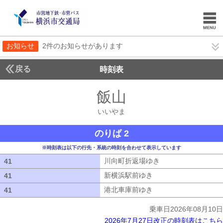
お知らせ
2件のお知らせがあります
戻る
時刻表
飯山
いいやま
いいやま
のりば 2
※時刻表は以下の行先・系統の時刻を合わせて表示しています
川向町折返場ゆき
川向町折返場ゆき
41
41
新横浜駅前ゆき
新横浜駅前ゆき
41
41
港北車庫前ゆき
港北車庫前ゆき
41
41
乗車日2026年08月10日
2026年7月27日改正の時刻表はこちら