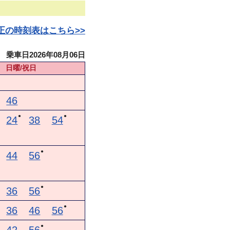
日改正の時刻表はこちら>>
乗車日2026年08月06日
日曜/祝日
46
●
●
24
38
54
●
44
56
●
36
56
●
36
46
56
●