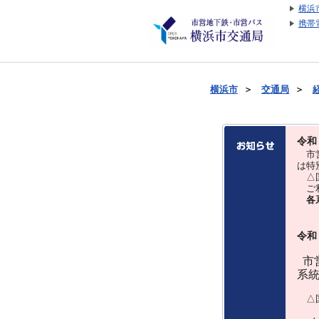
横浜
携帯
横浜市
＞
交通局
＞
令和
市営
は特
△国
ご利
各
令和
市営
系
△国