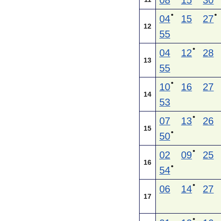
08
15
30
●
●
04
15
27
12
55
●
04
12
28
13
55
●
10
16
27
14
53
●
07
13
26
15
●
50
●
02
09
25
16
●
54
●
06
14
27
17
●