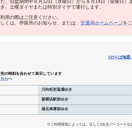
た、旧盆期間中８月12日（水曜日）から８月14日（金曜日）
除き、土曜ダイヤまたは特別ダイヤで運行します。
利用の際はご注意ください。
しくは、停留所のお知らせ、または、
交通局ホームページ
を
[のりば地図
行先の時刻を合わせて表示しています
こちら
へ
川向町折返場ゆき
新横浜駅前ゆき
港北車庫前ゆき
※ご利用環境によっては、正しく2次元バーコードを