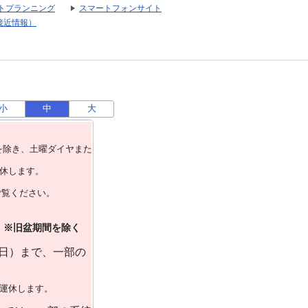
トプランニング
スマートフォンサイト
接近情報）
小
中
大
を除き、⼟曜ダイヤまた
運休します。
ご覧ください。
）※旧盆期間を除く
曜日）まで、一部の
で運休します。