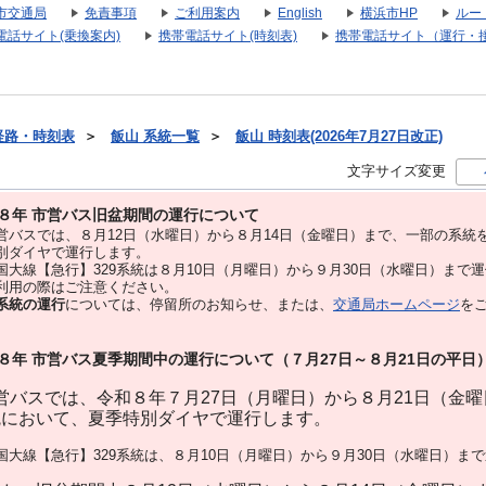
市交通局
免責事項
ご利用案内
English
横浜市HP
ルー
電話サイト(乗換案内)
携帯電話サイト(時刻表)
携帯電話サイト（運行・
経路・時刻表
＞
飯山 系統一覧
＞
飯山 時刻表(2026年7月27日改正)
文字サイズ変更
８年 市営バス旧盆期間の運行について
バスでは、８⽉12⽇（水曜日）から８⽉14⽇（金曜日）まで、⼀部の系統
別ダイヤで運⾏します。
大線【急行】329系統は８月10日（月曜日）から９月30日（水曜日）まで
用の際はご注意ください。
系統の運行
については、停留所のお知らせ、または、
交通局ホームページ
を
８年 市営バス夏季期間中の運行について（７月27日～８月21日の平日
バスでは、令和８年７月27日（月曜日）から８月21日（金
統において、夏季特別ダイヤで運行します。
大線【急行】329系統は、８月10日（月曜日）から９月30日（水曜日）ま