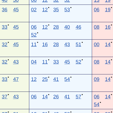
40
50
06
12
32
52
13
19
●
●
●
36
45
02
12
35
53
06
19
●
●
●
33
45
06
12
28
40
46
08
16
●
52
●
●
●
●
32
45
11
16
28
43
51
00
14
●
●
●
●
32
43
04
11
33
45
52
08
14
●
●
●
●
33
47
12
25
41
54
09
14
●
●
●
●
37
43
06
14
26
41
57
06
14
●
54
●
●
●
●