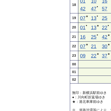
01
10
16
18
●
42
47
57
●
★
07
13
25
19
●
●
★
01
13
22
20
●
★
16
25
42
21
★
★
07
21
30
22
★
★
09
22
37
23
00
01
02
無印：新横浜駅前ゆき
●：川向町折返場ゆき
★：港北車庫前ゆき
※ 道路渋滞等により、