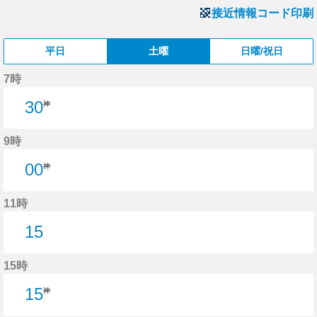
接近情報コード印刷
平日
土曜
日曜/祝日
7時
30
神
9時
00
神
11時
15
15分はつ
15時
15
神