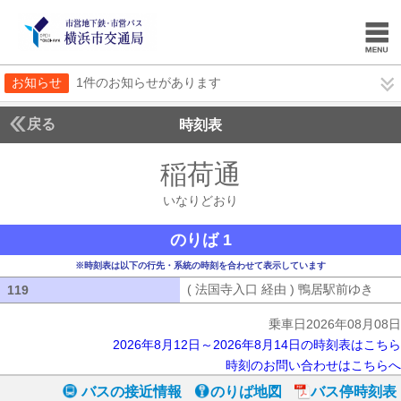
お知らせ
1件のお知らせがあります
戻る
時刻表
稲荷通
いなりどお
いなりどおり
のりば 1
※時刻表は以下の行先・系統の時刻を合わせて表示しています
( 法国寺入口 経由 ) 鴨居駅前ゆき
( 
119
119
乗車日2026年08月08日
2026年8月12日～2026年8月14日の時刻表はこちら
時刻のお問い合わせはこちらへ
バスの接近情報
のりば地図
バス停時刻表