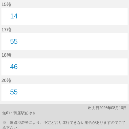
15時
14
14分はつ
17時
55
55分はつ
18時
46
46分はつ
20時
55
55分はつ
出力日2026年08月10日
無印：鴨居駅前ゆき
※ 道路渋滞等により、予定どおり運行できない場合がありますのでご了
承下さい。