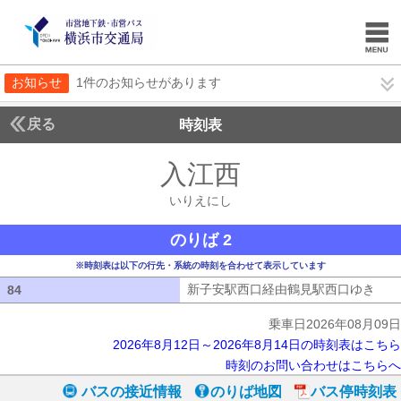
お知らせ
1件のお知らせがあります
戻る
時刻表
入江西
いりえにし
いりえにし
のりば 2
※時刻表は以下の行先・系統の時刻を合わせて表示しています
新子安駅西口経由鶴見駅西口ゆき
新子
84
84
乗車日2026年08月09日
2026年8月12日～2026年8月14日の時刻表はこちら
時刻のお問い合わせはこちらへ
バスの接近情報
のりば地図
バス停時刻表