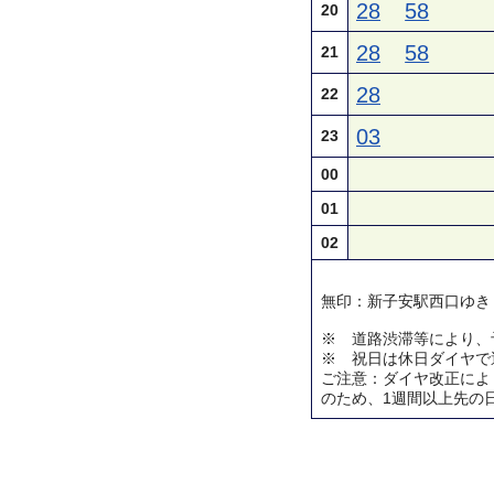
28
58
20
28
58
21
28
22
03
23
00
01
02
無印：新子安駅西口ゆき
※ 道路渋滞等により、
※ 祝日は休日ダイヤで
ご注意：ダイヤ改正によ
のため、1週間以上先の