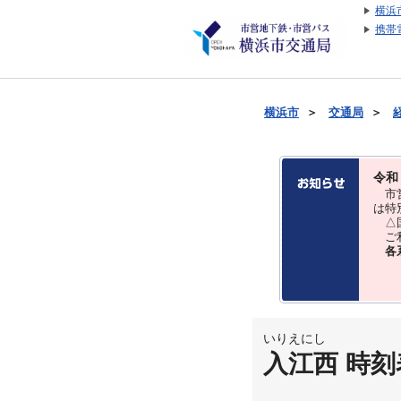
横浜
携帯
横浜市
＞
交通局
＞
令和
市営
は特
△国
ご利
各
いりえにし
入江西 時刻