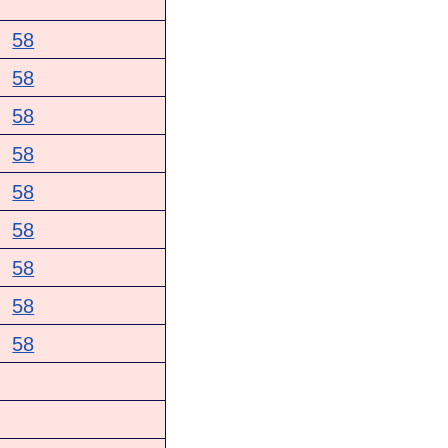
58
58
58
58
58
58
58
58
58