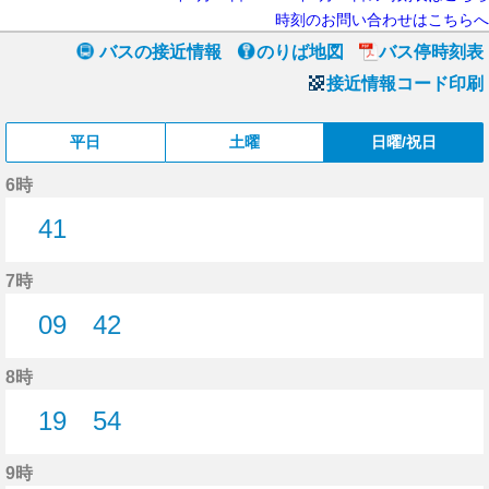
時刻のお問い合わせはこちらへ
バスの接近情報
のりば地図
バス停時刻表
接近情報コード印刷
平日
土曜
日曜/祝日
6時
41
41分はつ
7時
09
42
9分はつ
42分はつ
8時
19
54
19分はつ
54分はつ
9時