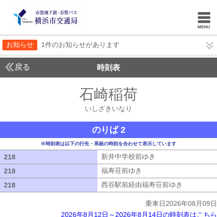
お知らせ
1件のお知らせがあります
戻る
時刻表
石崎稲荷
いしざきい
いしざきいなり
のりば 2
※時刻表は以下の行先・系統の時刻を合わせて表示しています
新井中学校前ゆき
新井中学校前ゆき
218
218
福寿荘前ゆき
福寿荘前ゆき
218
218
西谷駅前経由福寿荘前ゆき
西谷駅前経
218
218
乗車日2026年08月09日
2026年8月12日～2026年8月14日の時刻表はこちら