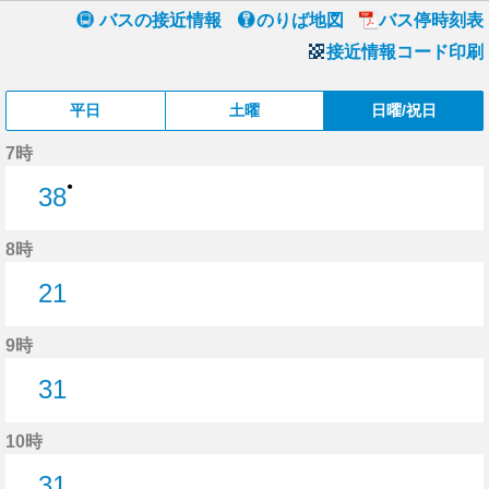
バスの接近情報
のりば地図
バス停時刻表
接近情報コード印刷
平日
土曜
日曜/祝日
7時
●
38
38分はつ
8時
21
21分はつ
9時
31
31分はつ
10時
31