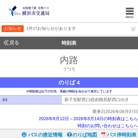
お知らせ
1件のお知らせがあります
戻る
時刻表
内路
うつろ
うつろ
のりば 4
※時刻表は以下の行先・系統の時刻を合わせて表示しています
新子安駅西口経由鶴見駅西口ゆき
新子
84
84
乗車日2026年08月07日
2026年8月12日～2026年8月14日の時刻表はこちら
時刻のお問い合わせはこちらへ
バスの接近情報
のりば地図
バス停時刻表