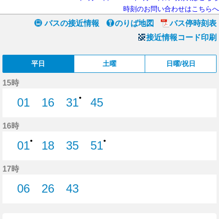
時刻のお問い合わせはこちらへ
バスの接近情報
のりば地図
バス停時刻表
接近情報コード印刷
平日
土曜
日曜/祝日
15時
●
01
16
31
45
1分はつ
16分はつ
31分はつ
45分はつ
16時
●
●
01
18
35
51
1分はつ
18分はつ
35分はつ
51分はつ
17時
06
26
43
6分はつ
26分はつ
43分はつ