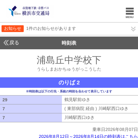
お知らせ
1件のお知らせがあります
戻る
時刻表
浦島丘中学校下
うらし
うらしまおかちゅうがっこうした
のりば 2
※時刻表は以下の行先・系統の時刻を合わせて表示しています
鶴見駅前ゆき
鶴見駅前ゆき
29
29
( 東部病院 経由 ) 川崎駅西口ゆき
( 
7
7
川崎駅西口ゆき
川崎駅西口ゆき
7
7
乗車日2026年08月07日
2026年8月12日～2026年8月14日の時刻表はこちら