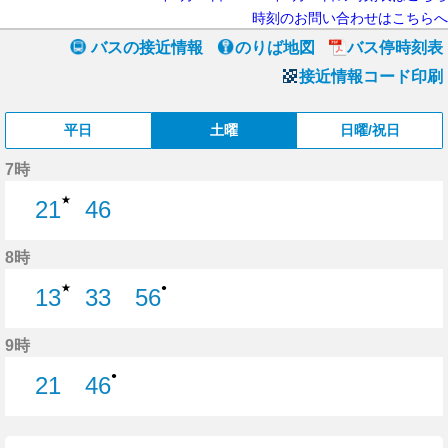
時刻のお問い合わせはこちらへ
バスの接近情報
のりば地図
バス停時刻表
接近情報コード印刷
平日
土曜
日曜/祝日
7時
★
21
46
21分はつ
46分はつ
8時
★
●
13
33
56
13分はつ
33分はつ
56分はつ
9時
●
21
46
21分はつ
46分はつ