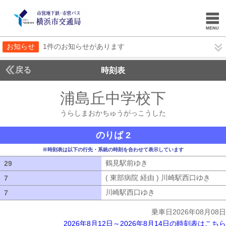
お知らせ
1件のお知らせがあります
戻る
時刻表
浦島丘中学校下
うらし
うらしまおかちゅうがっこうした
のりば 2
※時刻表は以下の行先・系統の時刻を合わせて表示しています
鶴見駅前ゆき
鶴見駅前ゆき
29
29
( 東部病院 経由 ) 川崎駅西口ゆき
( 
7
7
川崎駅西口ゆき
川崎駅西口ゆき
7
7
乗車日2026年08月08日
2026年8月12日～2026年8月14日の時刻表はこちら