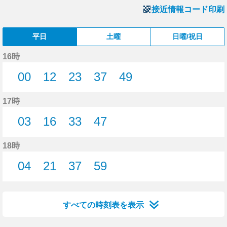
接近情報コード印刷
平日
土曜
日曜/祝日
16時
00
12
23
37
49
0分はつ
12分はつ
23分はつ
37分はつ
49分はつ
17時
03
16
33
47
3分はつ
16分はつ
33分はつ
47分はつ
18時
04
21
37
59
4分はつ
21分はつ
37分はつ
59分はつ
すべての時刻表を表示