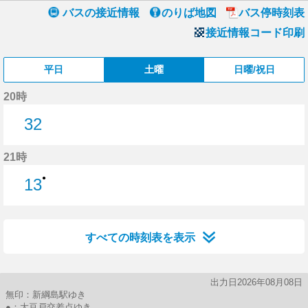
バスの接近情報
のりば地図
バス停時刻表
接近情報コード印刷
平日
土曜
日曜/祝日
20時
32
32分はつ
21時
●
13
13分はつ
すべての時刻表を表示
出力日2026年08月08日
無印：新綱島駅ゆき
●：大豆戸交差点ゆき