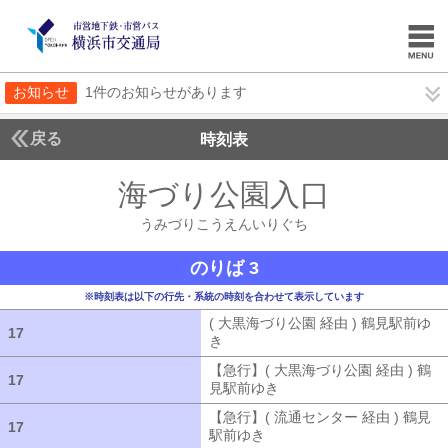
お知らせ
1件のお知らせがあります
戻る
時刻表
海づり公園入口
うみづ
うみづりこうえんいりぐち
のりば 3
※時刻表は以下の行先・系統の時刻を合わせて表示しています
( 大黒海づり公園 経由 ) 鶴見駅前ゆ
17
17
き
( 大黒海づり公園 経由 ) 鶴見駅前ゆ
【急行】( 大黒海づり公園 経由 ) 鶴
17
17
見駅前ゆき
【急行】( 大黒海づり公園 
【急行】( 流通センター 経由 ) 鶴見
17
17
駅前ゆき
【急行】( 流通センター 経由