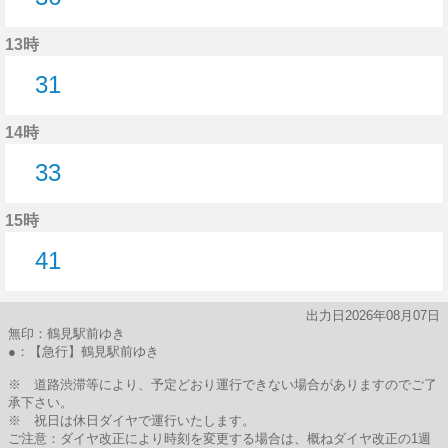
36分はつ
13時
31
31分はつ
14時
33
33分はつ
15時
41
41分はつ
出力日2026年08月07日
無印：鶴見駅前ゆき
●：【急行】鶴見駅前ゆき
※ 道路渋滞等により、予定どおり運行できない場合がありますのでご了
承下さい。
※ 祝日は休日ダイヤで運行いたします。
ご注意：ダイヤ改正により時刻を変更する場合は、概ねダイヤ改正の1週