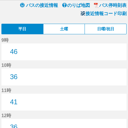
バスの接近情報
のりば地図
バス停時刻表
接近情報コード印刷
平日
土曜
日曜/祝日
9時
46
46分はつ
10時
36
36分はつ
11時
41
41分はつ
12時
36