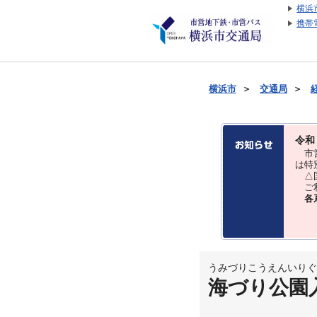
横浜
携帯
横浜市
＞
交通局
＞
令和
市営
は特
△国
ご利
各
うみづりこうえんいりぐ
海づり公園