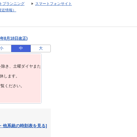
トプランニング
スマートフォンサイト
接近情報）
年8月18日改正)
小
中
大
を除き、⼟曜ダイヤまた
運休します。
ご覧ください。
・他系統の時刻表を見る]