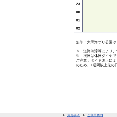
23
00
01
02
無印：大黒海づり公園ゆ
※ 道路渋滞等により、
※ 祝日は休日ダイヤで
ご注意：ダイヤ改正によ
のため、1週間以上先の
免責事項
ご利用案内