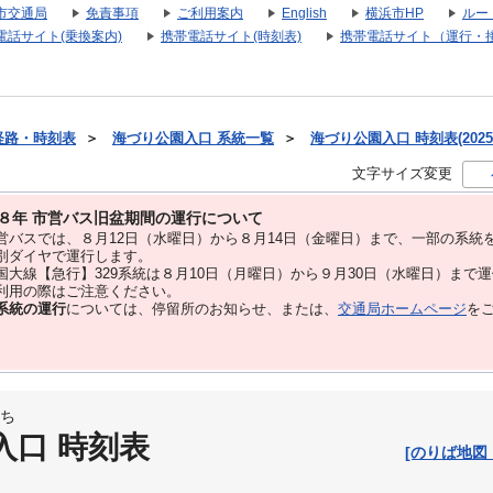
市交通局
免責事項
ご利用案内
English
横浜市HP
ルー
電話サイト(乗換案内)
携帯電話サイト(時刻表)
携帯電話サイト（運行・
経路・時刻表
＞
海づり公園入口 系統一覧
＞
海づり公園入口 時刻表(2025
文字サイズ変更
８年 市営バス旧盆期間の運行について
バスでは、８⽉12⽇（水曜日）から８⽉14⽇（金曜日）まで、⼀部の系統
別ダイヤで運⾏します。
大線【急行】329系統は８月10日（月曜日）から９月30日（水曜日）まで
用の際はご注意ください。
系統の運行
については、停留所のお知らせ、または、
交通局ホームページ
を
ち
入口 時刻表
[のりば地図