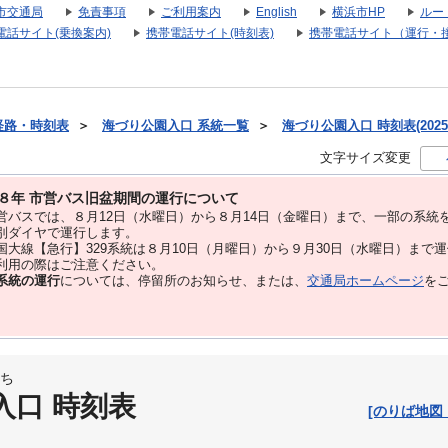
市交通局
免責事項
ご利用案内
English
横浜市HP
ルー
電話サイト(乗換案内)
携帯電話サイト(時刻表)
携帯電話サイト（運行・
経路・時刻表
＞
海づり公園入口 系統一覧
＞
海づり公園入口 時刻表(2025
文字サイズ変更
８年 市営バス旧盆期間の運行について
バスでは、８⽉12⽇（水曜日）から８⽉14⽇（金曜日）まで、⼀部の系統
別ダイヤで運⾏します。
大線【急行】329系統は８月10日（月曜日）から９月30日（水曜日）まで
用の際はご注意ください。
系統の運行
については、停留所のお知らせ、または、
交通局ホームページ
を
ち
入口 時刻表
[のりば地図