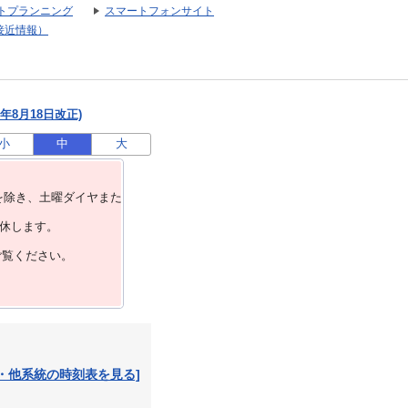
トプランニング
スマートフォンサイト
接近情報）
年8月18日改正)
小
中
大
を除き、⼟曜ダイヤまた
運休します。
ご覧ください。
・他系統の時刻表を見る]