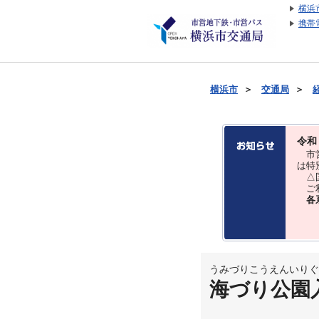
横浜
携帯
横浜市
＞
交通局
＞
令和
市営
は特
△国
ご利
各
うみづりこうえんいりぐ
海づり公園