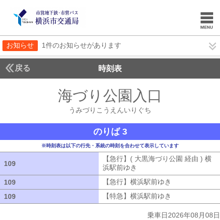
お知らせ
1件のお知らせがあります
戻る
時刻表
海づり公園入口
うみづ
うみづりこうえんいりぐち
のりば 3
※時刻表は以下の行先・系統の時刻を合わせて表示しています
【急行】( 大黒海づり公園 経由 ) 横
109
109
浜駅前ゆき
【急行】( 大黒海づり公園 
【急行】横浜駅前ゆき
【急行】横浜駅
109
109
【特急】横浜駅前ゆき
【特急】横浜駅
109
109
乗車日2026年08月08日