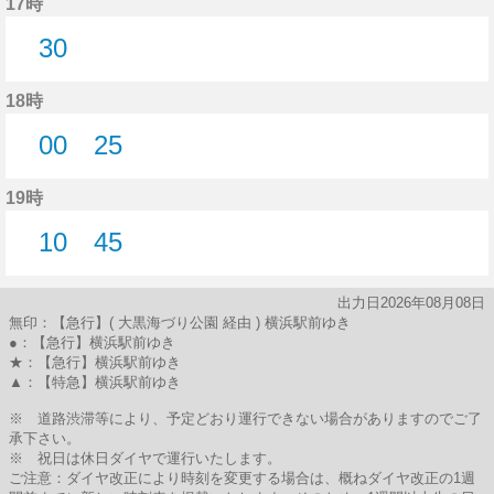
17時
30
30分はつ
18時
00
25
0分はつ
25分はつ
19時
10
45
10分はつ
45分はつ
出力日2026年08月08日
無印：【急行】( 大黒海づり公園 経由 ) 横浜駅前ゆき
●：【急行】横浜駅前ゆき
★：【急行】横浜駅前ゆき
▲：【特急】横浜駅前ゆき
※ 道路渋滞等により、予定どおり運行できない場合がありますのでご了
承下さい。
※ 祝日は休日ダイヤで運行いたします。
ご注意：ダイヤ改正により時刻を変更する場合は、概ねダイヤ改正の1週