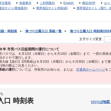
市交通局
免責事項
ご利用案内
English
横浜市HP
ルー
電話サイト(乗換案内)
携帯電話サイト(時刻表)
携帯電話サイト（運行・
経路・時刻表
＞
海づり公園入口 系統一覧
＞
海づり公園入口 時刻表(2024
文字サイズ変更
８年 市営バス旧盆期間の運行について
バスでは、８⽉12⽇（水曜日）から８⽉14⽇（金曜日）まで、⼀部の系統
別ダイヤで運⾏します。
大線【急行】329系統は８月10日（月曜日）から９月30日（水曜日）まで
用の際はご注意ください。
系統の運行
については、停留所のお知らせ、または、
交通局ホームページ
を
ち
入口 時刻表
[のりば地図