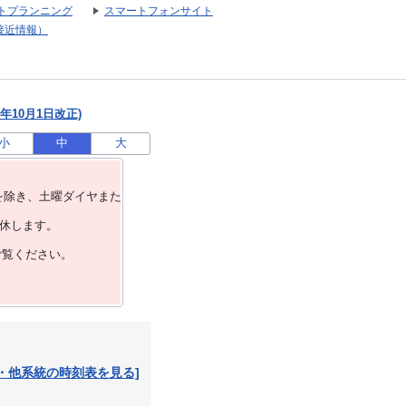
トプランニング
スマートフォンサイト
接近情報）
年10月1日改正)
小
中
大
を除き、⼟曜ダイヤまた
運休します。
ご覧ください。
・他系統の時刻表を見る]