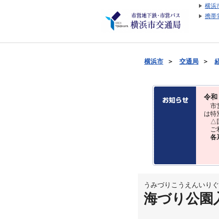
横浜
携帯
横浜市
＞
交通局
＞
令和
市営
は特
△国
ご利
各
うみづりこうえんいりぐ
海づり公園