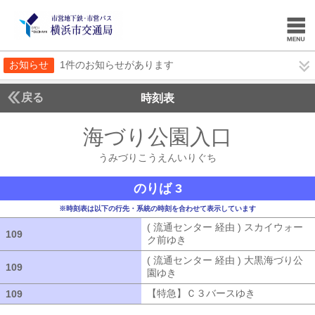
お知らせ
1件のお知らせがあります
戻る
時刻表
海づり公園入口
うみづ
うみづりこうえんいりぐち
のりば 3
※時刻表は以下の行先・系統の時刻を合わせて表示しています
( 流通センター 経由 ) スカイウォー
109
109
ク前ゆき
( 流通センター 経由 ) ス
( 流通センター 経由 ) 大黒海づり公
109
109
園ゆき
( 流通センター 経由 ) 大黒海
【特急】Ｃ３バースゆき
【特急】Ｃ３
109
109