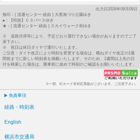
6分はつ
28分はつ
30分はつ
出力日2026年08月09日
無印：( 流通センター 経由 ) 大黒海づり公園ゆき
●：【特急】Ｃ３バースゆき
★：( 流通センター 経由 ) スカイウォーク前ゆき
※ 道路渋滞等により、予定どおり運行できない場合がありますのでご了
承下さい。
※ 祝日は休日ダイヤで運行いたします。
ご注意：ダイヤ改正により時刻を変更する場合は、概ねダイヤ改正の1週
間前までに新しい時刻表を掲載いたします。そのため、1週間以上先の日
付を検索した場合は、乗車前に改めて時刻のご確認をお願いいたします。
※一部、ICカード非対応系統がございます。ご注意下さい。
免責事項
経路・時刻表
English
横浜市交通局