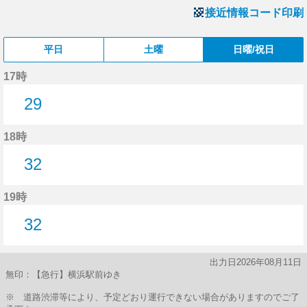
接近情報コード印刷
平日
土曜
日曜/祝日
17時
29
29分はつ
18時
32
32分はつ
19時
32
32分はつ
出力日2026年08月11日
無印：【急行】横浜駅前ゆき
※ 道路渋滞等により、予定どおり運行できない場合がありますのでご了