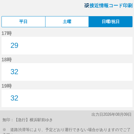
接近情報コード印刷
平日
土曜
日曜/祝日
17時
29
29分はつ
18時
32
32分はつ
19時
32
32分はつ
出力日2026年08月09日
無印：【急行】横浜駅前ゆき
※ 道路渋滞等により、予定どおり運行できない場合がありますのでご了