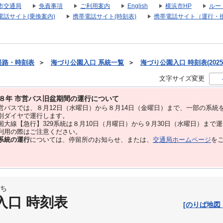
市交通局
免責事項
ご利用案内
English
横浜市HP
ルー
電話サイト(乗換案内)
携帯電話サイト(時刻表)
携帯電話サイト（運行・
経路・時刻表
＞
海づり公園入口 系統一覧
＞
海づり公園入口 時刻表(2025
文字サイズ変更
８年 市営バス旧盆期間の運行について
バスでは、８⽉12⽇（水曜日）から８⽉14⽇（金曜日）まで、⼀部の系統
別ダイヤで運⾏します。
大線【急行】329系統は８月10日（月曜日）から９月30日（水曜日）まで
用の際はご注意ください。
系統の運行
については、停留所のお知らせ、または、
交通局ホームページ
を
ち
入口 時刻表
[のりば地図