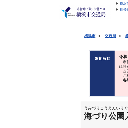
横浜
携帯
横浜市
＞
交通局
＞
令和
市営
は特
△国
ご利
各
うみづりこうえんいりぐ
海づり公園