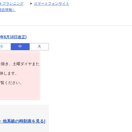
トプランニング
スマートフォンサイト
接近情報）
年8月18日改正)
小
中
大
を除き、⼟曜ダイヤまた
運休します。
ご覧ください。
・他系統の時刻表を見る]