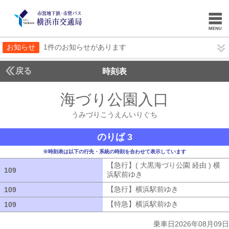
お知らせ
1件のお知らせがあります
戻る
時刻表
海づり公園入口
うみづ
うみづりこうえんいりぐち
のりば 3
※時刻表は以下の行先・系統の時刻を合わせて表示しています
【急行】( 大黒海づり公園 経由 ) 横
109
109
浜駅前ゆき
【急行】( 大黒海づり公園 
【急行】横浜駅前ゆき
【急行】横浜駅
109
109
【特急】横浜駅前ゆき
【特急】横浜駅
109
109
乗車日2026年08月09日