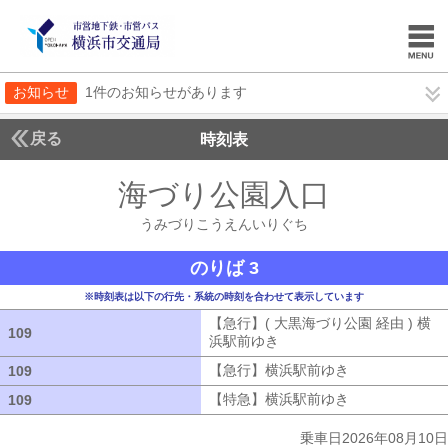
お知らせ
1件のお知らせがあります
戻る
時刻表
海づり公園入口
うみづ
うみづりこうえんいりぐち
のりば 3
※時刻表は以下の行先・系統の時刻を合わせて表示しています
【急行】( 大黒海づり公園 経由 ) 横
109
109
浜駅前ゆき
【急行】( 大黒海づり公園 
【急行】横浜駅前ゆき
【急行】横浜駅
109
109
【特急】横浜駅前ゆき
【特急】横浜駅
109
109
乗車日2026年08月10日