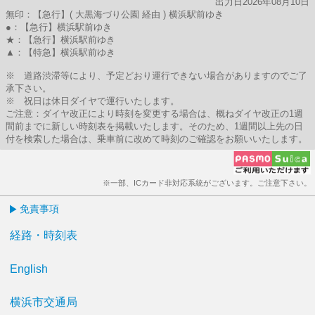
出力日2026年08月10日
無印：【急行】( 大黒海づり公園 経由 ) 横浜駅前ゆき
●：【急行】横浜駅前ゆき
★：【急行】横浜駅前ゆき
▲：【特急】横浜駅前ゆき
※ 道路渋滞等により、予定どおり運行できない場合がありますのでご了
承下さい。
※ 祝日は休日ダイヤで運行いたします。
ご注意：ダイヤ改正により時刻を変更する場合は、概ねダイヤ改正の1週
間前までに新しい時刻表を掲載いたします。そのため、1週間以上先の日
付を検索した場合は、乗車前に改めて時刻のご確認をお願いいたします。
※一部、ICカード非対応系統がございます。ご注意下さい。
免責事項
経路・時刻表
English
横浜市交通局