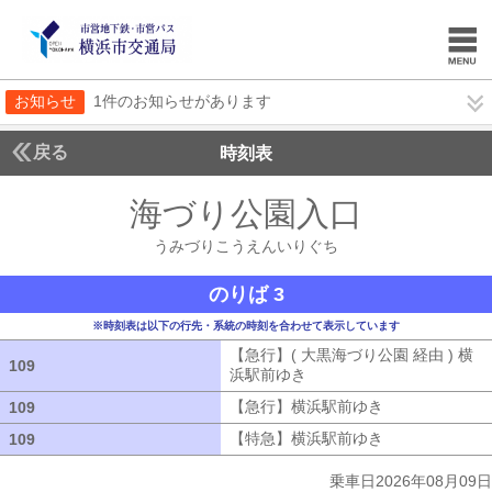
お知らせ
1件のお知らせがあります
戻る
時刻表
海づり公園入口
うみづ
うみづりこうえんいりぐち
のりば 3
※時刻表は以下の行先・系統の時刻を合わせて表示しています
【急行】( 大黒海づり公園 経由 ) 横
109
109
浜駅前ゆき
【急行】( 大黒海づり公園 
【急行】横浜駅前ゆき
【急行】横浜駅
109
109
【特急】横浜駅前ゆき
【特急】横浜駅
109
109
乗車日2026年08月09日