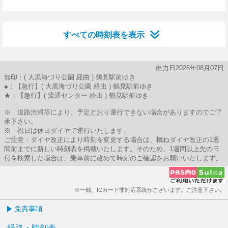
27分はつ
すべての時刻表を表示
出力日2026年08月07日
無印：( 大黒海づり公園 経由 ) 鶴見駅前ゆき
●：【急行】( 大黒海づり公園 経由 ) 鶴見駅前ゆき
★：【急行】( 流通センター 経由 ) 鶴見駅前ゆき
※ 道路渋滞等により、予定どおり運行できない場合がありますのでご了
承下さい。
※ 祝日は休日ダイヤで運行いたします。
ご注意：ダイヤ改正により時刻を変更する場合は、概ねダイヤ改正の1週
間前までに新しい時刻表を掲載いたします。そのため、1週間以上先の日
付を検索した場合は、乗車前に改めて時刻のご確認をお願いいたします。
※一部、ICカード非対応系統がございます。ご注意下さい。
免責事項
経路・時刻表