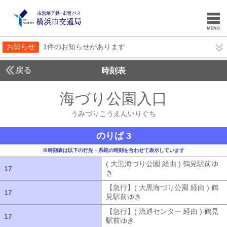
お知らせ
1件のお知らせがあります
戻る
時刻表
海づり公園入口
うみづ
うみづりこうえんいりぐち
のりば 3
※時刻表は以下の行先・系統の時刻を合わせて表示しています
( 大黒海づり公園 経由 ) 鶴見駅前ゆ
17
17
き
( 大黒海づり公園 経由 ) 鶴見駅前ゆ
【急行】( 大黒海づり公園 経由 ) 鶴
17
17
見駅前ゆき
【急行】( 大黒海づり公園 
【急行】( 流通センター 経由 ) 鶴見
17
17
駅前ゆき
【急行】( 流通センター 経由