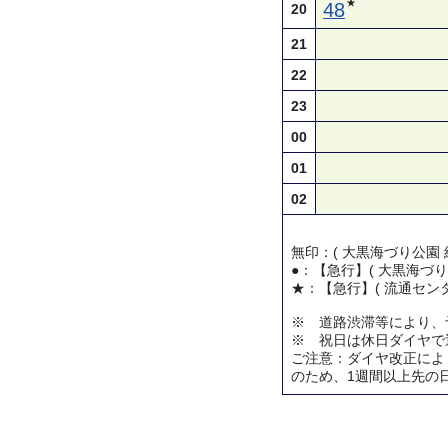
★
48
20
21
22
23
00
01
02
無印：( 大黒海づり公園 
●：【急行】( 大黒海づり
★：【急行】( 流通センタ
※ 道路渋滞等により、
※ 祝日は休日ダイヤで
ご注意：ダイヤ改正によ
のため、1週間以上先の