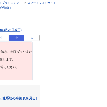
トプランニング
スマートフォンサイト
接近情報）
年3月28日改正)
小
中
大
を除き、⼟曜ダイヤまた
運休します。
ご覧ください。
・他系統の時刻表を見る]