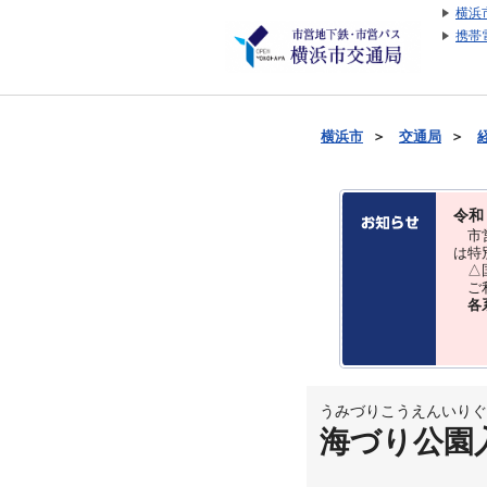
横浜
携帯
横浜市
＞
交通局
＞
令和
市営
は特
△国
ご利
各
うみづりこうえんいりぐ
海づり公園