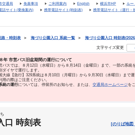
市交通局
免責事項
ご利用案内
English
横浜市HP
ルー
電話サイト(乗換案内)
携帯電話サイト(時刻表)
携帯電話サイト（運行・
経路・時刻表
＞
海づり公園入口 系統一覧
＞
海づり公園入口 時刻表(2026
文字サイズ変更
８年 市営バス旧盆期間の運行について
バスでは、８⽉12⽇（水曜日）から８⽉14⽇（金曜日）まで、⼀部の系統
別ダイヤで運⾏します。
大線【急行】329系統は８月10日（月曜日）から９月30日（水曜日）まで
用の際はご注意ください。
系統の運行
については、停留所のお知らせ、または、
交通局ホームページ
を
ち
入口 時刻表
[のりば地図