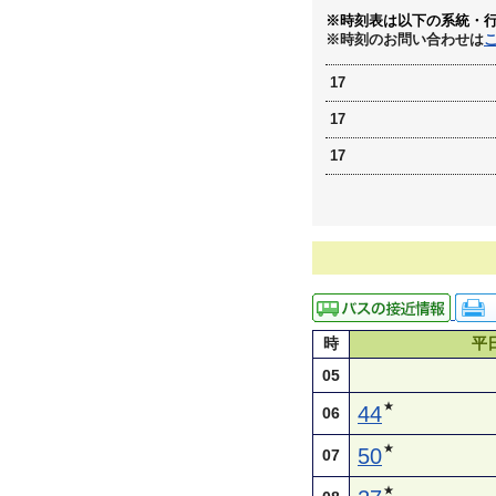
※時刻表は以下の系統・
※時刻のお問い合わせは
17
17
17
時
平
05
★
44
06
★
50
07
★