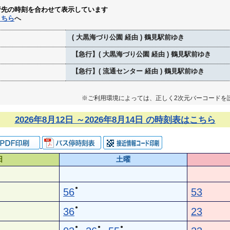
行先の時刻を合わせて表示しています
こちら
へ
( 大黒海づり公園 経由 ) 鶴見駅前ゆき
【急行】( 大黒海づり公園 経由 ) 鶴見駅前ゆき
【急行】( 流通センター 経由 ) 鶴見駅前ゆき
※ご利用環境によっては、正しく2次元バーコードを
2026年8月12日 ～2026年8月14日 の時刻表はこちら
日
土曜
●
56
53
●
36
23
●
●
●