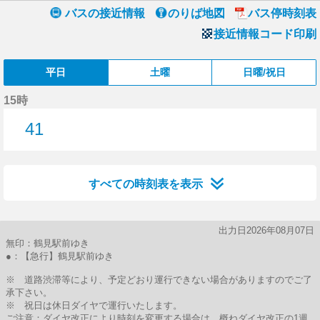
バスの接近情報
のりば地図
バス停時刻表
接近情報コード印刷
平日
土曜
日曜/祝日
15時
41
41分はつ
すべての時刻表を表示
出力日2026年08月07日
無印：鶴見駅前ゆき
●：【急行】鶴見駅前ゆき
※ 道路渋滞等により、予定どおり運行できない場合がありますのでご了
承下さい。
※ 祝日は休日ダイヤで運行いたします。
ご注意：ダイヤ改正により時刻を変更する場合は、概ねダイヤ改正の1週