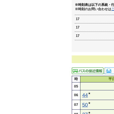
※時刻表は以下の系統・
※時刻のお問い合わせは
17
17
17
時
平
05
★
44
06
★
50
07
★