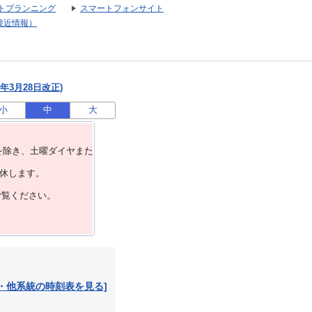
トプランニング
スマートフォンサイト
接近情報）
年3月28日改正)
小
中
大
を除き、⼟曜ダイヤまた
運休します。
ご覧ください。
・他系統の時刻表を見る]