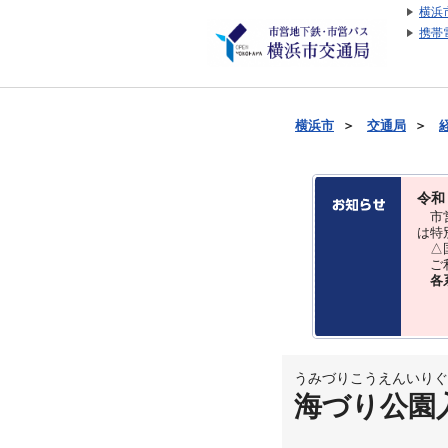
横浜
携帯
横浜市
＞
交通局
＞
令和
市営
は特
△国
ご利
各
うみづりこうえんいりぐ
海づり公園