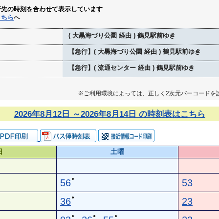
行先の時刻を合わせて表示しています
こちら
へ
( 大黒海づり公園 経由 ) 鶴見駅前ゆき
【急行】( 大黒海づり公園 経由 ) 鶴見駅前ゆき
【急行】( 流通センター 経由 ) 鶴見駅前ゆき
※ご利用環境によっては、正しく2次元バーコードを
2026年8月12日 ～2026年8月14日 の時刻表はこちら
日
土曜
●
56
53
●
36
23
●
●
●