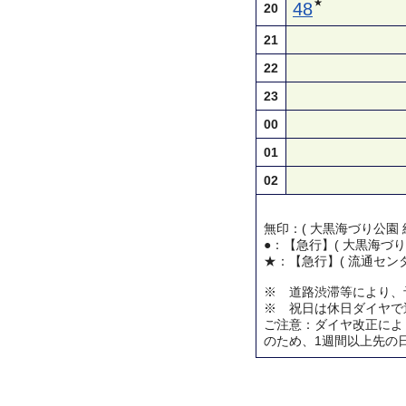
★
48
20
21
22
23
00
01
02
無印：( 大黒海づり公園 
●：【急行】( 大黒海づり
★：【急行】( 流通センタ
※ 道路渋滞等により、
※ 祝日は休日ダイヤで
ご注意：ダイヤ改正によ
のため、1週間以上先の