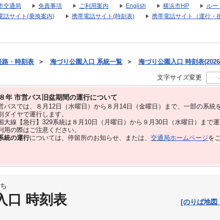
市交通局
免責事項
ご利用案内
English
横浜市HP
ルー
電話サイト(乗換案内)
携帯電話サイト(時刻表)
携帯電話サイト（運行・
経路・時刻表
＞
海づり公園入口 系統一覧
＞
海づり公園入口 時刻表(2026
文字サイズ変更
８年 市営バス旧盆期間の運行について
バスでは、８⽉12⽇（水曜日）から８⽉14⽇（金曜日）まで、⼀部の系統
別ダイヤで運⾏します。
大線【急行】329系統は８月10日（月曜日）から９月30日（水曜日）まで
用の際はご注意ください。
系統の運行
については、停留所のお知らせ、または、
交通局ホームページ
を
ち
入口 時刻表
[のりば地図