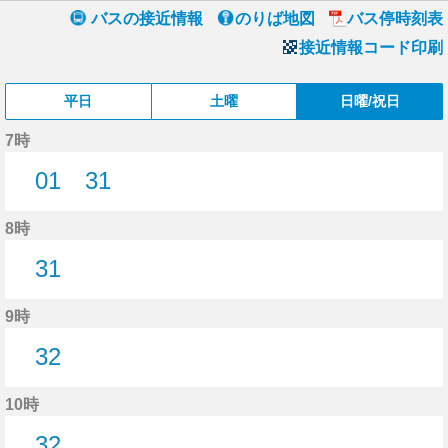
バスの接近情報
のりば地図
バス停時刻表
接近情報コード印刷
平日
土曜
日曜/祝日
7時
01
31
1分はつ
31分はつ
8時
31
31分はつ
9時
32
32分はつ
10時
32