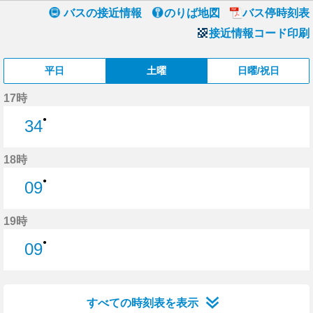
バスの接近情報
のりば地図
バス停時刻表
接近情報コード印刷
平日
土曜
日曜/祝日
17時
●
34
34分はつ
18時
●
09
9分はつ
19時
●
09
9分はつ
すべての時刻表を表示