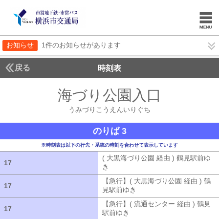
お知らせ
1件のお知らせがあります
戻る
時刻表
海づり公園入口
うみづ
うみづりこうえんいりぐち
のりば 3
※時刻表は以下の行先・系統の時刻を合わせて表示しています
( 大黒海づり公園 経由 ) 鶴見駅前ゆ
17
17
き
( 大黒海づり公園 経由 ) 鶴見駅前ゆ
【急行】( 大黒海づり公園 経由 ) 鶴
17
17
見駅前ゆき
【急行】( 大黒海づり公園 
【急行】( 流通センター 経由 ) 鶴見
17
17
駅前ゆき
【急行】( 流通センター 経由