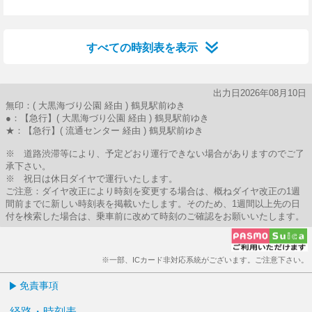
33分はつ
すべての時刻表を表示
出力日2026年08月10日
無印：( 大黒海づり公園 経由 ) 鶴見駅前ゆき
●：【急行】( 大黒海づり公園 経由 ) 鶴見駅前ゆき
★：【急行】( 流通センター 経由 ) 鶴見駅前ゆき
※ 道路渋滞等により、予定どおり運行できない場合がありますのでご了
承下さい。
※ 祝日は休日ダイヤで運行いたします。
ご注意：ダイヤ改正により時刻を変更する場合は、概ねダイヤ改正の1週
間前までに新しい時刻表を掲載いたします。そのため、1週間以上先の日
付を検索した場合は、乗車前に改めて時刻のご確認をお願いいたします。
※一部、ICカード非対応系統がございます。ご注意下さい。
免責事項
経路・時刻表