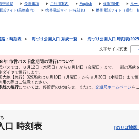
市交通局
免責事項
ご利用案内
English
横浜市HP
ルー
電話サイト(乗換案内)
携帯電話サイト(時刻表)
携帯電話サイト（運行・
経路・時刻表
＞
海づり公園入口 系統一覧
＞
海づり公園入口 時刻表(2025
文字サイズ変更
８年 市営バス旧盆期間の運行について
バスでは、８⽉12⽇（水曜日）から８⽉14⽇（金曜日）まで、⼀部の系統
別ダイヤで運⾏します。
大線【急行】329系統は８月10日（月曜日）から９月30日（水曜日）まで
用の際はご注意ください。
系統の運行
については、停留所のお知らせ、または、
交通局ホームページ
を
ち
入口 時刻表
[のりば地図