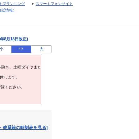
トプランニング
スマートフォンサイト
接近情報）
年8月18日改正)
小
中
大
を除き、⼟曜ダイヤまた
運休します。
ご覧ください。
・他系統の時刻表を見る]