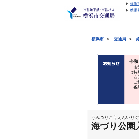
横浜
携帯
横浜市
＞
交通局
＞
令和
市営
は特
△国
ご利
各
うみづりこうえんいりぐ
海づり公園