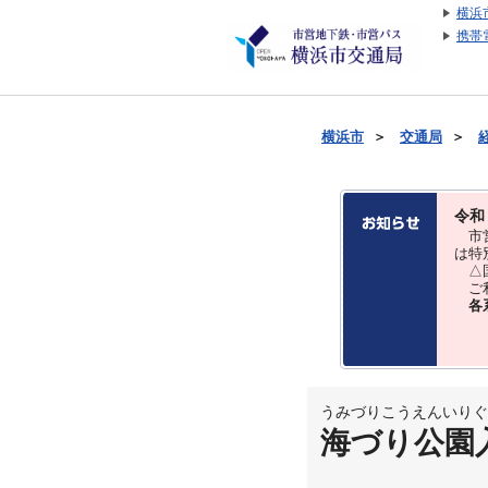
横浜
携帯
横浜市
＞
交通局
＞
令和
市営
は特
△国
ご利
各
うみづりこうえんいりぐ
海づり公園