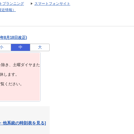
トプランニング
スマートフォンサイト
接近情報）
年8月18日改正)
小
中
大
を除き、⼟曜ダイヤまた
運休します。
ご覧ください。
・他系統の時刻表を見る]