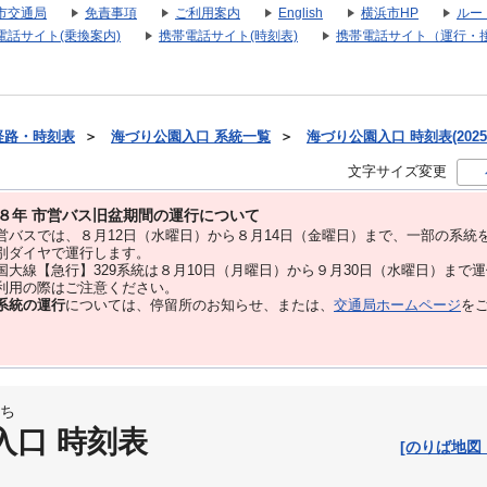
市交通局
免責事項
ご利用案内
English
横浜市HP
ルー
電話サイト(乗換案内)
携帯電話サイト(時刻表)
携帯電話サイト（運行・
経路・時刻表
＞
海づり公園入口 系統一覧
＞
海づり公園入口 時刻表(2025
文字サイズ変更
８年 市営バス旧盆期間の運行について
バスでは、８⽉12⽇（水曜日）から８⽉14⽇（金曜日）まで、⼀部の系統
別ダイヤで運⾏します。
大線【急行】329系統は８月10日（月曜日）から９月30日（水曜日）まで
用の際はご注意ください。
系統の運行
については、停留所のお知らせ、または、
交通局ホームページ
を
ち
入口 時刻表
[のりば地図