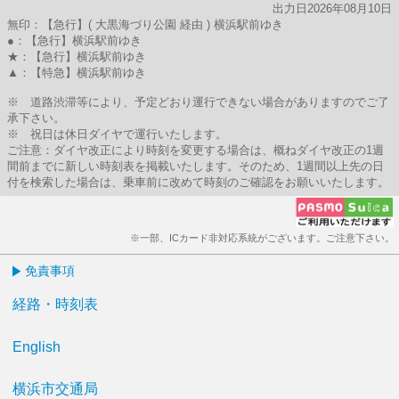
出力日2026年08月10日
無印：【急行】( 大黒海づり公園 経由 ) 横浜駅前ゆき
●：【急行】横浜駅前ゆき
★：【急行】横浜駅前ゆき
▲：【特急】横浜駅前ゆき
※ 道路渋滞等により、予定どおり運行できない場合がありますのでご了
承下さい。
※ 祝日は休日ダイヤで運行いたします。
ご注意：ダイヤ改正により時刻を変更する場合は、概ねダイヤ改正の1週
間前までに新しい時刻表を掲載いたします。そのため、1週間以上先の日
付を検索した場合は、乗車前に改めて時刻のご確認をお願いいたします。
※一部、ICカード非対応系統がございます。ご注意下さい。
免責事項
経路・時刻表
English
横浜市交通局