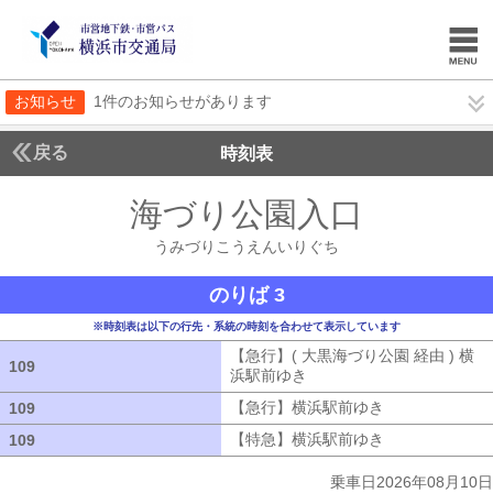
お知らせ
1件のお知らせがあります
戻る
時刻表
海づり公園入口
うみづ
うみづりこうえんいりぐち
のりば 3
※時刻表は以下の行先・系統の時刻を合わせて表示しています
【急行】( 大黒海づり公園 経由 ) 横
109
109
浜駅前ゆき
【急行】( 大黒海づり公園 
【急行】横浜駅前ゆき
【急行】横浜駅
109
109
【特急】横浜駅前ゆき
【特急】横浜駅
109
109
乗車日2026年08月10日