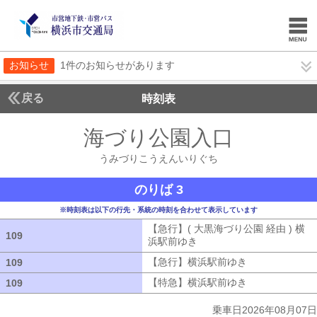
お知らせ
1件のお知らせがあります
戻る
時刻表
海づり公園入口
うみづ
うみづりこうえんいりぐち
のりば 3
※時刻表は以下の行先・系統の時刻を合わせて表示しています
【急行】( 大黒海づり公園 経由 ) 横
109
109
浜駅前ゆき
【急行】( 大黒海づり公園 
【急行】横浜駅前ゆき
【急行】横浜駅
109
109
【特急】横浜駅前ゆき
【特急】横浜駅
109
109
乗車日2026年08月07日